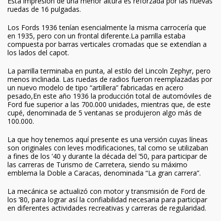
Esta impresión de una menor altura es reforzada por las nuevas
ruedas de 16 pulgadas.
Los Fords 1936 tenían esencialmente la misma carrocería que
en 1935, pero con un frontal diferente.La parrilla estaba
compuesta por barras verticales cromadas que se extendían a
los lados del capot.
La parrilla terminaba en punta, al estilo del Lincoln Zephyr, pero
menos inclinada. Las ruedas de radios fueron reemplazadas por
un nuevo modelo de tipo “artillera” fabricadas en acero
pesado,En este año 1936 la producción total de automóviles de
Ford fue superior a las 700.000 unidades, mientras que, de este
cupé, denominada de 5 ventanas se produjeron algo más de
100.000.
La que hoy tenemos aquí presente es una versión cuyas líneas
son originales con leves modificaciones, tal como se utilizaban
a fines de los ’40 y durante la década del ’50, para participar de
las carreras de Turismo de Carretera, siendo su máximo
emblema la Doble a Caracas, denominada “La gran carrera”.
La mecánica se actualizó con motor y transmisión de Ford de
los ’80, para lograr así la confiabilidad necesaria para participar
en diferentes actividades recreativas y carreras de regularidad.