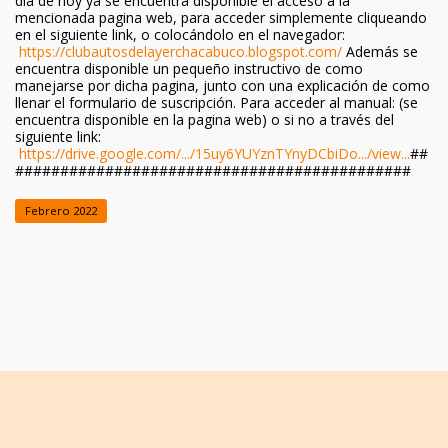
día de hoy ya se encuentra disponible el acceso a la
mencionada pagina web, para acceder simplemente cliqueando
en el siguiente link, o colocándolo en el navegador:
https://clubautosdelayerchacabuco.blogspot.com/
Además se
encuentra disponible un pequeño instructivo de como
manejarse por dicha pagina, junto con una explicación de como
llenar el formulario de suscripción. Para acceder al manual: (se
encuentra disponible en la pagina web) o si no a través del
siguiente link:
https://drive.google.com/.../15uy6YUYznTYnyDCbiDo.../view...
##
############################################
Febrero 2022